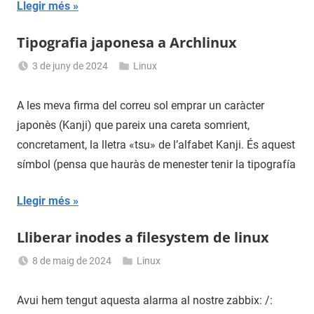
Llegir més
Tipografia japonesa a Archlinux
3 de juny de 2024
Linux
Sergi
Navas
A les meva firma del correu sol emprar un caràcter
japonès (Kanji) que pareix una careta somrient,
concretament, la lletra «tsu» de l’alfabet Kanji. És aquest
símbol (pensa que hauràs de menester tenir la tipografía
Llegir més
Lliberar inodes a filesystem de linux
8 de maig de 2024
Linux
Sergi
Navas
Avui hem tengut aquesta alarma al nostre zabbix: /: