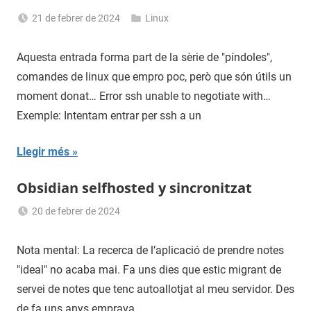
21 de febrer de 2024
Linux
Sergi
Navas
Aquesta entrada forma part de la sèrie de "píndoles",
comandes de linux que empro poc, però que són útils un
moment donat… Error ssh unable to negotiate with…
Exemple: Intentam entrar per ssh a un
Llegir més
Obsidian selfhosted y sincronitzat
20 de febrer de 2024
Sergi
Navas
Nota mental: La recerca de l’aplicació de prendre notes
"ideal" no acaba mai. Fa uns dies que estic migrant de
servei de notes que tenc autoallotjat al meu servidor. Des
de fa uns anys emprava