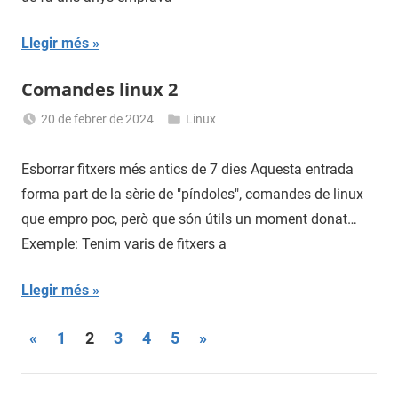
Llegir més
Comandes linux 2
20 de febrer de 2024
Linux
Sergi
Navas
Esborrar fitxers més antics de 7 dies Aquesta entrada
forma part de la sèrie de "píndoles", comandes de linux
que empro poc, però que són útils un moment donat…
Exemple: Tenim varis de fitxers a
Llegir més
Paginació
Entrades
Entrades
«
1
2
3
4
5
»
anteriors
següents
de