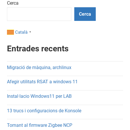
les
Cerca
entrades
Cerca
Català
▼
Entrades recents
Migració de màquina, archlinux
Afegir utilitats RSAT a windows 11
Instal·lacio Windows11 per LAB
13 trucs i configuracions de Konsole
Tornant al firmware Zigbee NCP