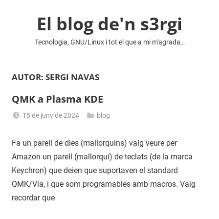
Vés
El blog de'n s3rgi
al
contingut
Tecnologia, GNU/Linux i tot el que a mi m'agrada…
AUTOR:
SERGI NAVAS
QMK a Plasma KDE
15 de juny de 2024
blog
Sergi
Navas
Fa un parell de dies (mallorquins) vaig veure per
Amazon un parell (mallorquí) de teclats (de la marca
Keychron) que deien que suportaven el standard
QMK/Via, i que som programables amb macros. Vaig
recordar que