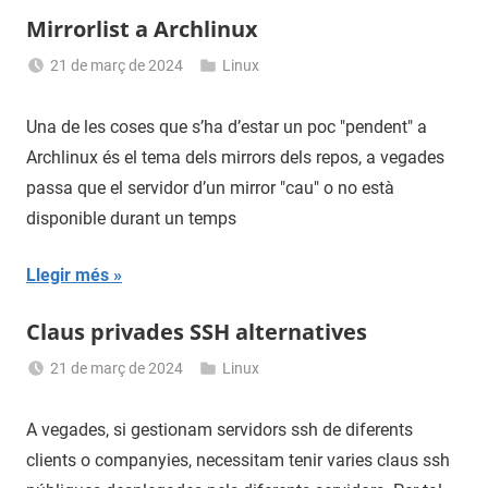
Mirrorlist a Archlinux
21 de març de 2024
Linux
Sergi
Navas
Una de les coses que s’ha d’estar un poc "pendent" a
Archlinux és el tema dels mirrors dels repos, a vegades
passa que el servidor d’un mirror "cau" o no està
disponible durant un temps
Llegir més
Claus privades SSH alternatives
21 de març de 2024
Linux
Sergi
Navas
A vegades, si gestionam servidors ssh de diferents
clients o companyies, necessitam tenir varies claus ssh