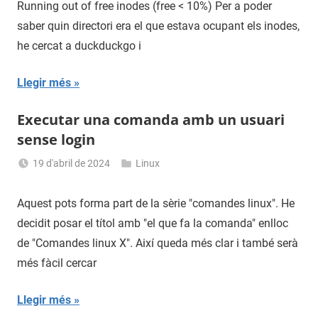
Running out of free inodes (free < 10%) Per a poder
saber quin directori era el que estava ocupant els inodes,
he cercat a duckduckgo i
Llegir més
Executar una comanda amb un usuari
sense login
19 d'abril de 2024
Linux
Sergi
Navas
Aquest pots forma part de la sèrie "comandes linux". He
decidit posar el títol amb "el que fa la comanda" enlloc
de "Comandes linux X". Així queda més clar i també serà
més fàcil cercar
Llegir més