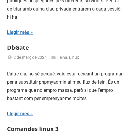
públiques desplegades pels diferents servidors. Per tal
de triar amb quina clau privada entrarem a cada sessió
hi ha
Llegir més
DbGate
2 de març de 2024
Feina
,
Linux
Sergi
Navas
L’altre dia, no sé perquè, vaig estar cercant un programari
per a substituir phpmyadmin al meu flux de fein. És un
programa que no empro massa, però si que l’empro
bastant com per emprenyar-me moltes
Llegir més
Comandes linux 3