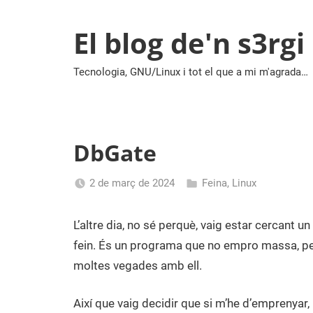
Vés
al
El blog de'n s3rgi
contingut
Tecnologia, GNU/Linux i tot el que a mi m'agrada…
DbGate
2 de març de 2024
Feina
,
Linux
Sergi
Navas
L’altre dia, no sé perquè, vaig estar cercant 
fein. És un programa que no empro massa, p
moltes vegades amb ell.
Així que vaig decidir que si m’he d’emprenyar