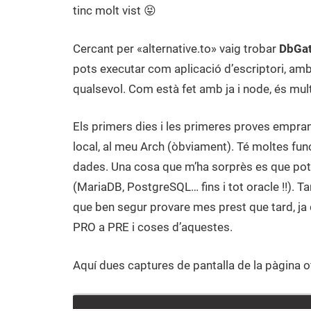
tinc molt vist 😝
Cercant per «alternative.to» vaig trobar
DbGa
pots executar com aplicació d’escriptori, am
qualsevol. Com està fet amb ja i node, és mul
Els primers dies i les primeres proves emprant
local, al meu Arch (òbviament). Té moltes func
dades. Una cosa que m’ha sorprès es que pot
(MariaDB, PostgreSQL… fins i tot oracle !!). T
que ben segur provare mes prest que tard, ja 
PRO a PRE i coses d’aquestes.
Aquí dues captures de pantalla de la pàgina o