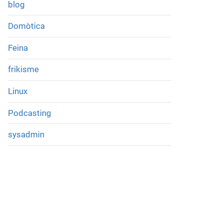
blog
Domòtica
Feina
frikisme
Linux
Podcasting
sysadmin