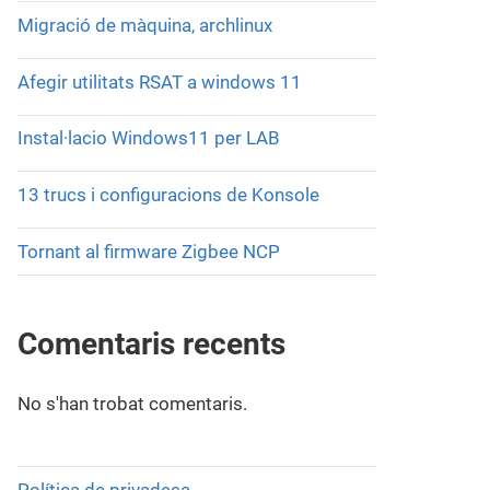
Migració de màquina, archlinux
Afegir utilitats RSAT a windows 11
Instal·lacio Windows11 per LAB
13 trucs i configuracions de Konsole
Tornant al firmware Zigbee NCP
Comentaris recents
No s'han trobat comentaris.