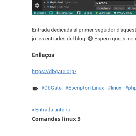
Entrada dedicada al primer seguidor d’aques
jo les entrades del blog. 😄 Espero que, si no 
Enllaços
https://dbgate.org/
DbGate
Escriptori Linux
linux
ph
Navegació
Entrada anterior
Comandes linux 3
d'entrades