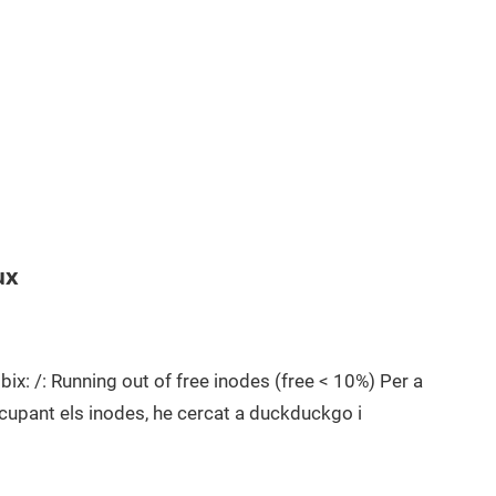
ux
ix: /: Running out of free inodes (free < 10%) Per a
ocupant els inodes, he cercat a duckduckgo i