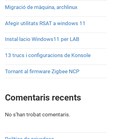
Migració de màquina, archlinux
Afegir utilitats RSAT a windows 11
Instal·lacio Windows11 per LAB
13 trucs i configuracions de Konsole
Tornant al firmware Zigbee NCP
Comentaris recents
No s'han trobat comentaris.