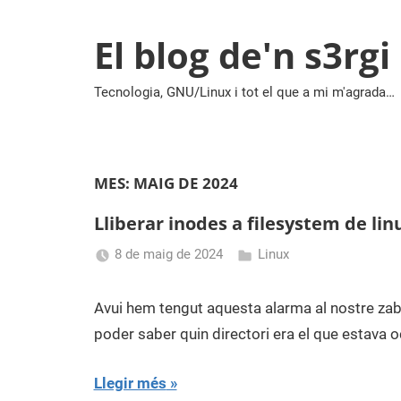
Vés
al
El blog de'n s3rgi
contingut
Tecnologia, GNU/Linux i tot el que a mi m'agrada…
MES:
MAIG DE 2024
Lliberar inodes a filesystem de lin
8 de maig de 2024
Linux
Sergi
Navas
Avui hem tengut aquesta alarma al nostre zabb
poder saber quin directori era el que estava 
Llegir més