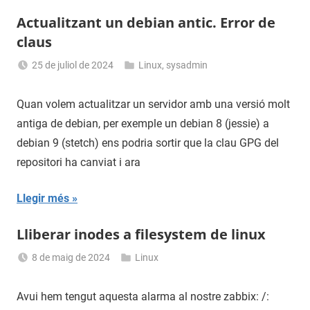
Actualitzant un debian antic. Error de
claus
25 de juliol de 2024
Linux
,
sysadmin
Sergi
Navas
Quan volem actualitzar un servidor amb una versió molt
antiga de debian, per exemple un debian 8 (jessie) a
debian 9 (stetch) ens podria sortir que la clau GPG del
repositori ha canviat i ara
Llegir més
Lliberar inodes a filesystem de linux
8 de maig de 2024
Linux
Sergi
Navas
Avui hem tengut aquesta alarma al nostre zabbix: /: