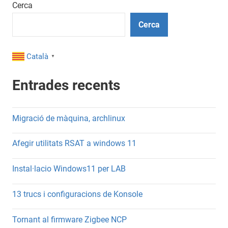
les
Cerca
entrades
Cerca
Català
▼
Entrades recents
Migració de màquina, archlinux
Afegir utilitats RSAT a windows 11
Instal·lacio Windows11 per LAB
13 trucs i configuracions de Konsole
Tornant al firmware Zigbee NCP