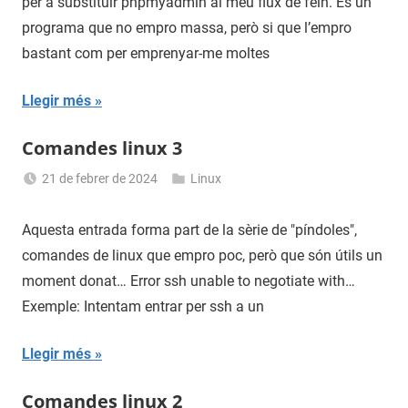
per a substituir phpmyadmin al meu flux de fein. És un
programa que no empro massa, però si que l’empro
bastant com per emprenyar-me moltes
Llegir més
Comandes linux 3
21 de febrer de 2024
Linux
Sergi
Navas
Aquesta entrada forma part de la sèrie de "píndoles",
comandes de linux que empro poc, però que són útils un
moment donat… Error ssh unable to negotiate with…
Exemple: Intentam entrar per ssh a un
Llegir més
Comandes linux 2