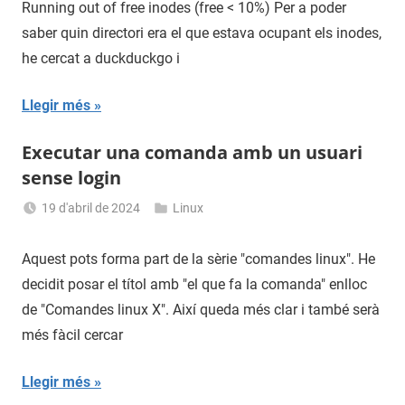
Running out of free inodes (free < 10%) Per a poder
saber quin directori era el que estava ocupant els inodes,
he cercat a duckduckgo i
Llegir més
Executar una comanda amb un usuari
sense login
19 d'abril de 2024
Linux
Sergi
Navas
Aquest pots forma part de la sèrie "comandes linux". He
decidit posar el títol amb "el que fa la comanda" enlloc
de "Comandes linux X". Així queda més clar i també serà
més fàcil cercar
Llegir més