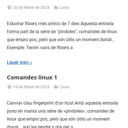
20 de febrer de 2024
Linux
Sergi
Navas
Esborrar fitxers més antics de 7 dies Aquesta entrada
forma part de la sèrie de "píndoles", comandes de linux
que empro poc, però que són útils un moment donat…
Exemple: Tenim varis de fitxers a
Llegir més
Comandes linux 1
19 de febrer de 2024
Linux
Sergi
Navas
Canviar clau fingerprint d’un host Amb aquesta entrada
poso en marxa una sèrie de «píndoles», comandes de
linux que empro poc, però que són útils un moment
donat… així les tendré a mà per a