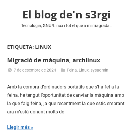
Vés
El blog de'n s3rgi
al
contingut
Tecnologia, GNU/Linux i tot el que a mi m'agrada…
ETIQUETA:
LINUX
Migració de màquina, archlinux
7 de desembre de 2024
Feina
,
Linux
,
sysadmin
Sergi
Navas
Amb la compra d’ordinadors portàtils que s’ha fet a la
feina, he tengut l’oportunitat de canviar la màquina amb
la que faig feina, ja que recentment la que estic emprant
ara m’està donant molts de
Llegir més