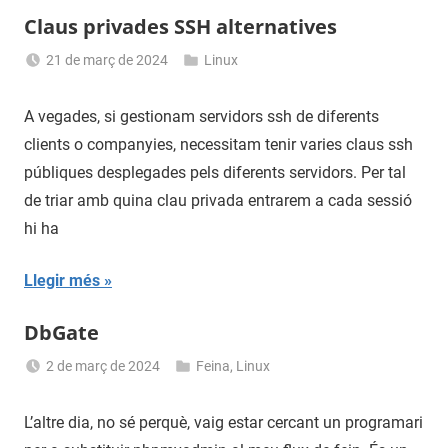
Claus privades SSH alternatives
21 de març de 2024
Linux
Sergi
Navas
A vegades, si gestionam servidors ssh de diferents
clients o companyies, necessitam tenir varies claus ssh
públiques desplegades pels diferents servidors. Per tal
de triar amb quina clau privada entrarem a cada sessió
hi ha
Llegir més
DbGate
2 de març de 2024
Feina
,
Linux
Sergi
Navas
L’altre dia, no sé perquè, vaig estar cercant un programari