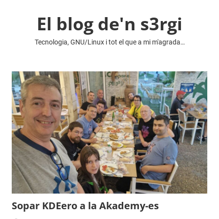
Vés
El blog de'n s3rgi
al
contingut
Tecnologia, GNU/Linux i tot el que a mi m'agrada…
Sopar KDEero a la Akademy-es