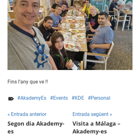
Fins l’any que ve !!
AkademyEs
Events
KDE
Personal
Navegació
Entrada anterior
Entrada següent
Segon dia Akademy-
Visita a Málaga –
d'entrades
es
Akademy-es