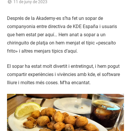
11 de juny de 2023
Sergi
Navas
Després de la Akademy-es s’ha fet un sopar de
companyonia entre directiva de KDE España i usuaris
que hem estat per aquí… Hem anat a sopar a un
chiringuito de platja on hem menjat el típic «pescaíto
frito» i altres menjars típics d’aquí.
El sopar ha estat molt divertit i entretingut, i hem pogut
compartir experiències i vivències amb kde, el software
lliure i moltes més coses. M’ha encantat.