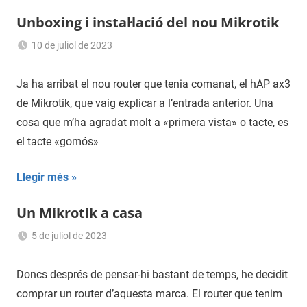
Unboxing i instal·lació del nou Mikrotik
10 de juliol de 2023
Sergi
Navas
Ja ha arribat el nou router que tenia comanat, el hAP ax3
de Mikrotik, que vaig explicar a l’entrada anterior. Una
cosa que m’ha agradat molt a «primera vista» o tacte, es
el tacte «gomós»
Llegir més
Un Mikrotik a casa
5 de juliol de 2023
Sergi
Navas
Doncs després de pensar-hi bastant de temps, he decidit
comprar un router d’aquesta marca. El router que tenim