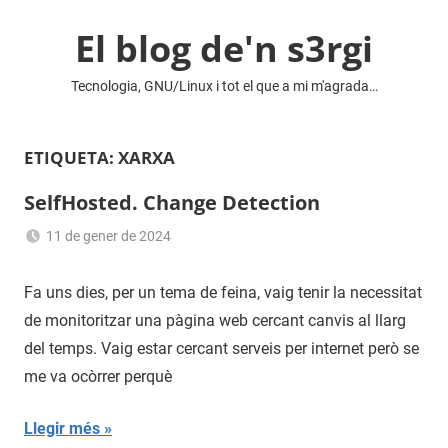
Vés
El blog de'n s3rgi
al
contingut
Tecnologia, GNU/Linux i tot el que a mi m'agrada…
ETIQUETA:
XARXA
SelfHosted. Change Detection
11 de gener de 2024
Sergi
Navas
Fa uns dies, per un tema de feina, vaig tenir la necessitat
de monitoritzar una pàgina web cercant canvis al llarg
del temps. Vaig estar cercant serveis per internet però se
me va ocòrrer perquè
Llegir més