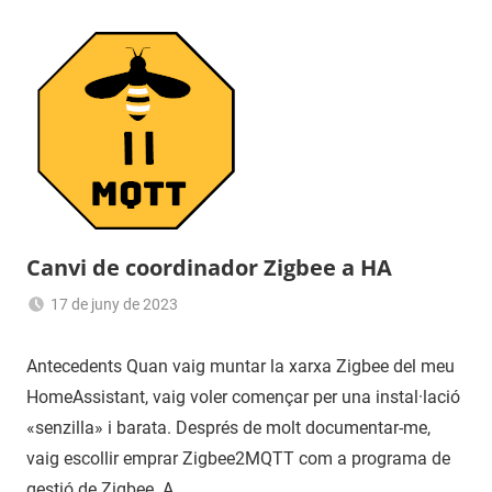
Canvi de coordinador Zigbee a HA
17 de juny de 2023
Sergi
Navas
Antecedents Quan vaig muntar la xarxa Zigbee del meu
HomeAssistant, vaig voler començar per una instal·lació
«senzilla» i barata. Després de molt documentar-me,
vaig escollir emprar Zigbee2MQTT com a programa de
gestió de Zigbee. A