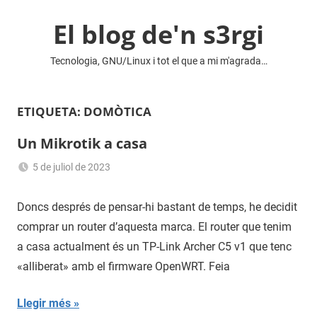
Vés
El blog de'n s3rgi
al
contingut
Tecnologia, GNU/Linux i tot el que a mi m'agrada…
ETIQUETA:
DOMÒTICA
Un Mikrotik a casa
5 de juliol de 2023
Sergi
Navas
Doncs després de pensar-hi bastant de temps, he decidit
comprar un router d’aquesta marca. El router que tenim
a casa actualment és un TP-Link Archer C5 v1 que tenc
«alliberat» amb el firmware OpenWRT. Feia
Llegir més