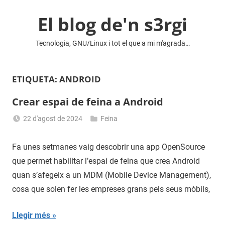
Vés
El blog de'n s3rgi
al
contingut
Tecnologia, GNU/Linux i tot el que a mi m'agrada…
ETIQUETA:
ANDROID
Crear espai de feina a Android
22 d'agost de 2024
Feina
Sergi
Navas
Fa unes setmanes vaig descobrir una app OpenSource
que permet habilitar l’espai de feina que crea Android
quan s’afegeix a un MDM (Mobile Device Management),
cosa que solen fer les empreses grans pels seus mòbils,
Llegir més