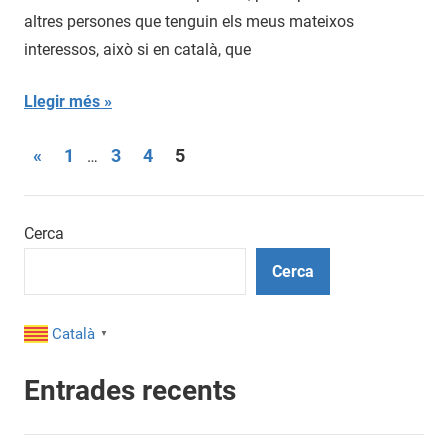
altres persones que tenguin els meus mateixos
interessos, això si en català, que
Llegir més
Paginació
Entrades
«
1
3
4
5
…
anteriors
de
les
Cerca
entrades
Cerca
Català
▼
Entrades recents