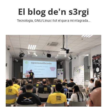
Vés
El blog de'n s3rgi
al
contingut
Tecnologia, GNU/Linux i tot el que a mi m'agrada…